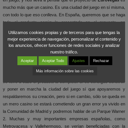
mucho más que un casino. Es una ciudad del juego en sí misma,
con todo lo que eso conlleva. En España, queremos que se haga
todo el producto según lo presentado en el proyecto, no
queremos que suceda lo mismo que lo ocurrido con el proyecto
Utilizamos cookies propias y de terceros para que tengas la
del Parque Warner de Madrid. Todo el complejo de grandes
mejor experiencia de navegación, personalizar el contenido y
hoteles, parque temático e infraestructuras de transporte, han
los anuncios, ofrecer funciones de redes sociales y analizar
nuestro tráfico.
quedado en un simple parque de atracciones, que no cumple con
las expectativas creadas.
Aceptar
Aceptar Todo
Ajustes
Rechazar
Más información sobre las cookies
Desde
Foromarketing,
exigimos que en el caso de Eurovegas
se lleve a cabo el producto al completo. Si se consigue construir
y poner en marcha la ciudad del juego sí que apoyaremos y
respaldaremos su creación, pero si en cambio, sólo se queda en
un mero casino se estará cometiendo un gran error ya vivido en
la Comunidad de Madrid y podremos hablar de un Parque Warner
2. Muchas y muy importantes empresas españolas, como
Metrovacesa y Vallehermoso, se verían beneficiadas con la