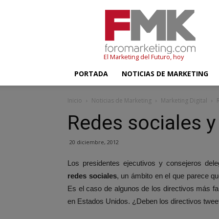
FMK
–
Foromarketing
El Marketing del Futuro, hoy
PORTADA
NOTICIAS DE MARKETING
Inicio
Noticias de Marketing
Marketing Digital
Redes sociales y
20 diciembre, 2012
Los presidentes ejecutivos y consejeros del
redes sociales
, un ámbito en el que parece q
Es el caso de algunos de los directivos más 
en Estados Unidos. ¿Deben los directivos twe