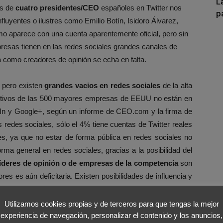
L
es de
cuatro presidentes/CEO
españoles en Twitter nos
p
luyentes o ilustres como Emilio Botín, Isidoro Álvarez,
mo aparece con una cuenta aparentemente oficial, pero sin
resas tienen en las redes sociales grandes canales de
a como creadores de opinión se echa en falta.
 pero existen
grandes vacios en redes sociales
de la alta
ecutivos de las 500 mayores empresas de EEUU no están en
dIn y Google+, según un informe de CEO.com y la firma de
 redes sociales, sólo el 4% tiene cuentas de Twitter reales
, ya que no estar de forma pública en redes sociales no
orma general en redes sociales, gracias a la posibilidad del
líderes de opinión o de empresas de la competencia
son
es es aún deficitaria. Existen posibilidades de influencia y
 que se están perdiendo ¿Hasta cuándo?
Utilizamos cookies propias y de terceros para que tengas la mejor
ión
o la
posible malinterpretación
de palabras emitidas en
experiencia de navegación, personalizar el contenido y los anuncios,