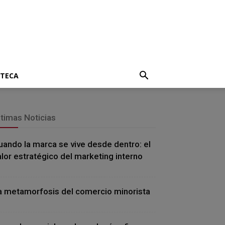
OTECA
ltimas Noticias
uando la marca se vive desde dentro: el
alor estratégico del marketing interno
a metamorfosis del comercio minorista