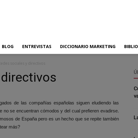
BLOG
ENTREVISTAS
DICCIONARIO MARKETING
BIBLI
Redes sociales y directivos
Ú
 directivos
C
v
egados de las compañías españolas siguen eludiendo las
ue no se encuentran cómodos y del cual prefieren evadirse.
L
famosos de España pero es un hecho que se repite también
etear más?