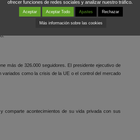
ofrecer funciones de redes sociales y analizar nuestro tráfico.
sos de problemas y crisis relacionados con redes abundan.
esca’s HoldingsCorp despidió a su director de finanzas,
Aceptar
Aceptar Todo
Ajustes
Rechazar
en Facebook y Twitter datos de negocio de la compañía.
Más información sobre las cookies
o:
ene más de 326.000 seguidores. El presidente ejecutivo de
 variados como la crisis de la UE o el control del mercado
y comparte acontecimientos de su vida privada con sus