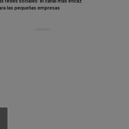
as redes sociales: el canal más eficaz
ara las pequeñas empresas
- Publicidad -