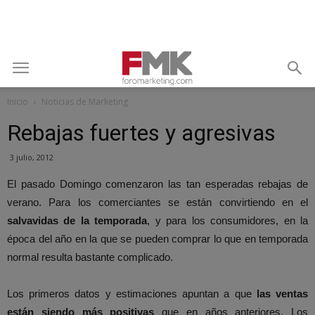
Inicio
Noticias de Marketing
Rebajas fuertes y agresivas
3 julio, 2012
El pasado Domingo comenzaron las tan esperadas rebajas de
verano. Para los comerciantes se están convirtiendo en el
salvavidas de la temporada
, y para los consumidores, en la
época del año en la que se pueden comprar lo que en temporada
normal resulta bastante complicado.
Los primeros datos y estimaciones apuntan a que
las ventas
están siendo más positivas
que en años anteriores. Los