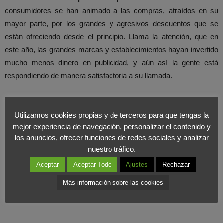
consumidores se han animado a las compras, atraídos en su
mayor parte, por los grandes y agresivos descuentos que se
están ofreciendo desde el principio. Llama la atención, que en
este año, las grandes marcas y establecimientos hayan invertido
mucho menos dinero en publicidad, y aún así la gente está
respondiendo de manera satisfactoria a su llamada.
Desde
Foromarketing
, vemos con optimismo los primeros datos
de estimación de ventas de los comerciantes del sector, pero
Utilizamos cookies propias y de terceros para que tengas la
mejor experiencia de navegación, personalizar el contenido y
apuntamos a que no se podrá hacer una v
aloración realmente
los anuncios, ofrecer funciones de redes sociales y analizar
fiable hasta finales del mes de Julio.
nuestro tráfico.
Aceptar
Aceptar Todo
Ajustes
Rechazar
Más información sobre las cookies