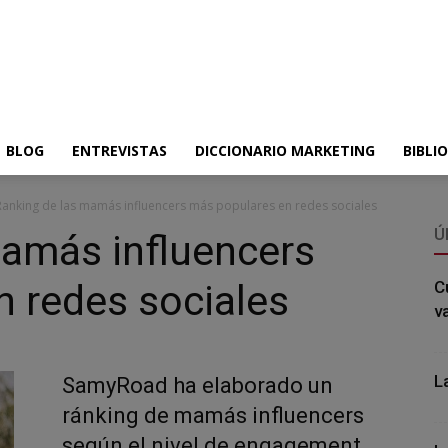
BLOG
ENTREVISTAS
DICCIONARIO MARKETING
BIBLI
Ranking de las mamás influencers más populares en redes sociales
Ú
mamás influencers
 redes sociales
C
v
L
SamyRoad ha elaborado un
ránking de mamás influencers
según el nivel de engagement