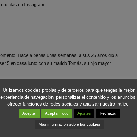
e cuentas en Instagram.
omento. Hace a penas unas semanas, a sus 25 años dió a
a ser 5 en casa junto con su marido Tomás, su hijo mayor
Utilizamos cookies propias y de terceros para que tengas la mejor
experiencia de navegación, personalizar el contenido y los anuncios,
ofrecer funciones de redes sociales y analizar nuestro tráfico.
Aceptar
Aceptar Todo
Ajustes
Rechazar
to a su madre «Eleni», son conocidas por su cuenta de
Más información sobre las cookies
var una dieta saludable y rica. Además, tiene dos hijos: