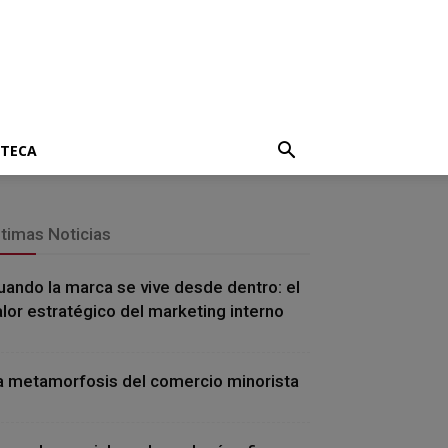
OTECA
ltimas Noticias
uando la marca se vive desde dentro: el
alor estratégico del marketing interno
a metamorfosis del comercio minorista