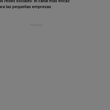
as redes sociales: el canal más eficaz
ara las pequeñas empresas
- Publicidad -