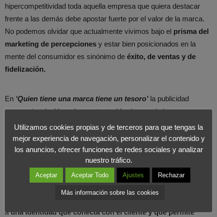
hipercompetitividad toda aquella empresa que quiera destacar
frente a las demás debe apostar fuerte por el valor de la marca.
No podemos olvidar que actualmente vivimos bajo el
prisma del
marketing de percepciones
y estar bien posicionados en la
mente del consumidor es sinónimo de
éxito, de ventas y de
fidelización.
En
‘Quien tiene una marca tiene un tesoro’
la publicidad
convencional, el branden content, el fenómeno de las marcas
blancas, la sensibilidad social o el valor de una marca personal
Utilizamos cookies propias y de terceros para que tengas la
son algunos de los temas tratados por su autor,
Agustín Medina,
mejor experiencia de navegación, personalizar el contenido y
miembro del consejo asesor y profesor de la escuela
los anuncios, ofrecer funciones de redes sociales y analizar
nuestro tráfico.
Internacional de Comunicación (EIC) y experto en marketing,
destacando su labor como creativo en numerosas agencias de
Aceptar
Aceptar Todo
Ajustes
Rechazar
publicidad. Además, el lector podrá comprobar que cuando se
Más información sobre las cookies
habla de marca no solamente se hace alusión a un nombre, sino
a
una identidad que conecta con el cliente y que permite