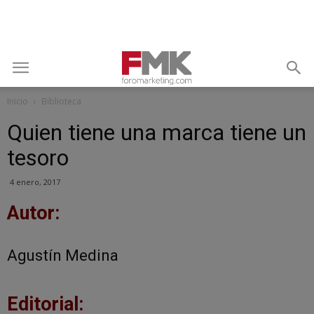
Inicio
Biblioteca
Quien tiene una marca tiene un
tesoro
4 enero, 2017
Autor:
Agustín Medina
Editorial: