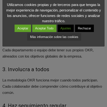
1. Define objetivos estratégicos
Utilizamos cookies propias y de terceros para que tengas la
mejor experiencia de navegación, personalizar el contenido y
Comienza con objetivos a nivel corporativo. Pregúntate: ¿dónde
los anuncios, ofrecer funciones de redes sociales y analizar
queremos estar en tres meses? ¿En qué debemos centrarnos
nuestro tráfico.
este año?
Aceptar
Aceptar Todo
Ajustes
Rechazar
Más información sobre las cookies
2. Desglosa por equipos
Cada departamento o equipo debe tener sus propios OKR,
alineados con los objetivos globales de la empresa.
3. Involucra a todos
La metodología OKR funciona mejor cuando todos participan.
Cada colaborador debe comprender cómo contribuye al objetivo
común.
4. Haz seguimiento regular