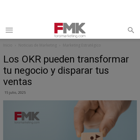
Inicio
Noticias de Marketing
Marketing Estratégico
Los OKR pueden transformar
tu negocio y disparar tus
ventas
15 julio, 2025