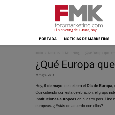
FMK
–
Foromarketing
El Marketing del Futuro, hoy
PORTADA
NOTICIAS DE MARKETING
Inicio
Noticias de Marketing
¿Qué Europa querem
¿Qué Europa que
9 mayo, 2013
Hoy,
9 de mayo
, se celebra el
Día de Europa
,
Coincidiendo con esta celebración, el grupo in
instituciones europeas
en nuestro país. Una
r
europeas. ¿Estás de acuerdo con ellos?