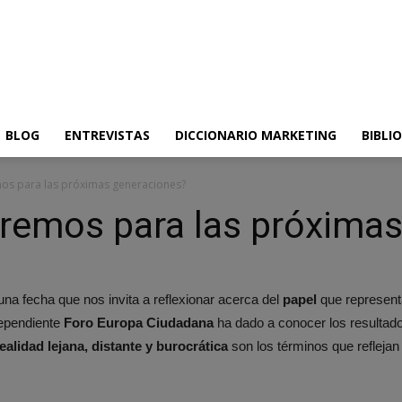
BLOG
ENTREVISTAS
DICCIONARIO MARKETING
BIBLI
os para las próximas generaciones?
remos para las próximas
 una fecha que nos invita a reflexionar acerca del
papel
que represent
dependiente
Foro Europa Ciudadana
ha dado a conocer los resultad
ealidad lejana, distante y burocrática
son los términos que reflejan 