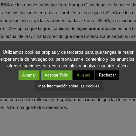
n
96%
de los encuestados por Foro Europa Ciudadana, es la necesid
a las instituciones europeas. También recoge que el 81,5% de los e
mar decisiones rápidas y consensuadas. Para el 89,5%, los ciudada
Y el 72% opina que la gran cantidad de
leyes comunitarias
es una tr
 actual de la UE ha favorecido que cada Estado actúe según su interé
Utilizamos cookies propias y de terceros para que tengas la mejor
experiencia de navegación, personalizar el contenido y los anuncios,
n Europea como
sinónimo de burocracia
y valoran su sentimiento de
ofrecer funciones de redes sociales y analizar nuestro tráfico.
ntejano
, presidente de Foro Europa Ciudadana y profesor de Derech
Aceptar
Aceptar Todo
Ajustes
Rechazar
a vez más por los españoles como una realidad lejana, distante y bur
e abrir un debate sobre
qué tipo de Europa queremos
para las pró
Más información sobre las cookies
de su historia, con una ciudadanía cada vez más alejada del proyecto
os eco de esta reflexión y respaldamos la idea de que la Unión Euro
ser la Europa que todos deseamos.