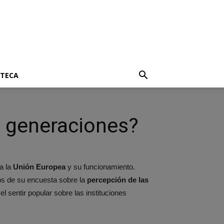
OTECA
 generaciones?
a la
Unión Europea
y su funcionamiento.
os de su encuesta sobre la
percepción de las
el sentir popular sobre las instituciones