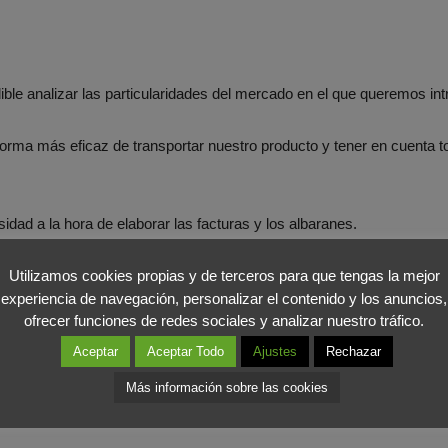
ible analizar las particularidades del mercado en el que queremos int
a forma más eficaz de transportar nuestro producto y tener en cuenta 
dad a la hora de elaborar las facturas y los albaranes.
alizar estudios de mercado que nos ayuden a adaptar nuestro producto
Utilizamos cookies propias y de terceros para que tengas la mejor
experiencia de navegación, personalizar el contenido y los anuncios,
ofrecer funciones de redes sociales y analizar nuestro tráfico.
Aceptar
Aceptar Todo
Ajustes
Rechazar
uenta todos los permisos y licencias de exportación que se exigen en 
Más información sobre las cookies
ve, tenemos que contar con intérpretes y traductores expertos para 