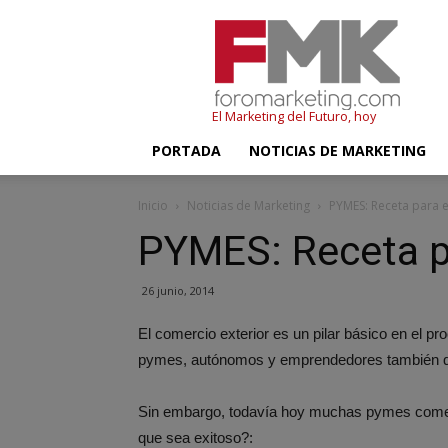
FMK
–
Foromarketing
El Marketing del Futuro, hoy
PORTADA
NOTICIAS DE MARKETING
Inicio
Noticias de Marketing
PYMES: Receta para e
PYMES: Receta pa
26 junio, 2014
El comercio exterior es un pilar básico en el p
pymes, autónomos y emprendedores también qui
Sin embargo, todavía hoy muchas pymes comete
que sea exitoso?: