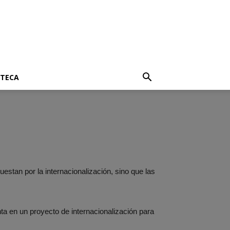
OTECA
stan por la internacionalización, sino que las
 en un proyecto de internacionalización para