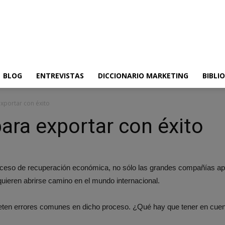
BLOG
ENTREVISTAS
DICCIONARIO MARKETING
BIBLI
xportar con éxito
ra exportar con éxito
roceso de recuperación económica, no sólo las grandes compañías apue
eren abrirse camino en el mundo internacional.
n errores comunes en dicho proceso. ¿Qué hay que tener en cuenta