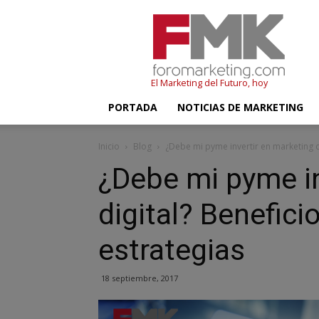
FMK
–
Foromarketing
El Marketing del Futuro, hoy
PORTADA
NOTICIAS DE MARKETING
Inicio
Blog
¿Debe mi pyme invertir en marketing di
¿Debe mi pyme in
digital? Benefici
estrategias
18 septiembre, 2017