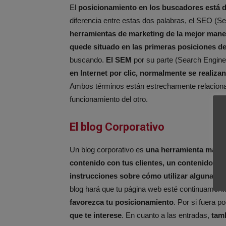
El
posicionamiento en los buscadores está d
diferencia entre estas dos palabras, el SEO (S
herramientas de marketing de la mejor mane
quede situado en las primeras posiciones d
buscando.
El SEM
por su parte (Search Engine
en Internet por clic, normalmente se reali
Ambos términos están estrechamente relaciona
funcionamiento del otro.
El blog Corporativo
Un blog corporativo es
una herramienta más im
contenido con tus clientes, un contenido que
instrucciones sobre cómo utilizar alguna fu
blog hará que tu página web esté continuament
favorezca tu posicionamiento
. Por si fuera p
que te interese
. En cuanto a las entradas,
tamb