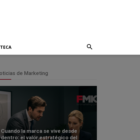
OTECA
oticias de Marketing
Cuando la marca se vive desde
dentro: el valor estratégico del