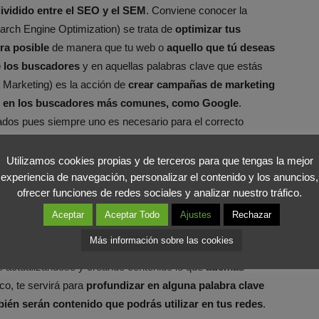
ividido entre el SEO y el SEM
. Conviene conocer la
earch Engine Optimization) se trata de
optimizar tus
ra posible
de manera que tu web o
aquello que tú deseas
e los buscadores
y en aquellas palabras clave que estás
 Marketing) es la acción de
crear campañas de marketing
zan en los buscadores más comunes, como Google
.
dos pues siempre uno es necesario para el correcto
Utilizamos cookies propias y de terceros para que tengas la mejor
experiencia de navegación, personalizar el contenido y los anuncios,
ofrecer funciones de redes sociales y analizar nuestro tráfico.
portante de lo que parece a priori
. En él
compartirás
Aceptar
Aceptar Todo
Ajustes
Rechazar
 puede ser de utilidad para ellos, por ejemplo
Más información sobre las cookies
ncionalidad de tu producto
. El compartir entradas en tu
e actualizándose y creando contenido lo que
además
oco, te servirá para
profundizar en alguna palabra clave
ién serán contenido que podrás utilizar en tus redes
.