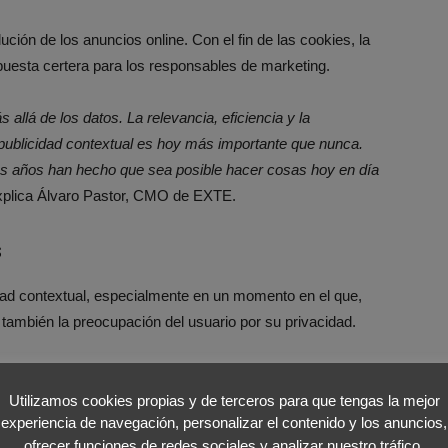
ión de los anuncios online. Con el fin de las cookies, la
puesta certera para los responsables de marketing.
lá de los datos. La relevancia, eficiencia y la
publicidad contextual es hoy más importante que nunca.
os años han hecho que sea posible hacer cosas hoy en día
xplica Álvaro Pastor, CMO de EXTE.
s
dad contextual, especialmente en un momento en el que,
 también la preocupación del usuario por su privacidad.
te mantener la relevancia y segmentar de manera
ación o la información personal
de los usuarios.
Utilizamos cookies propias y de terceros para que tengas la mejor
experiencia de navegación, personalizar el contenido y los anuncios,
ofrecer funciones de redes sociales y analizar nuestro tráfico.