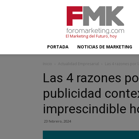
FMK
–
Foromarketing
El Marketing del Futuro, hoy
PORTADA
NOTICIAS DE MARKETING
Inicio
Actualidad Empresarial
Las 4 razones por l
Las 4 razones por
publicidad conte
imprescindible h
23 febrero, 2024