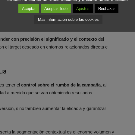
ncia
Aceptar
Aceptar Todo
Ajustes
Rechazar
egmentación contextual han permitido ir un paso más allá,
Más información sobre las cookies
nder con precisión el significado y el contexto
del
n el target deseado en entornos relacionados directa e
nua
es tener el
control sobre el rumbo de la campaña
, al
cidad a medida que se van obteniendo resultados.
versión, sino también aumentar la eficacia y garantizar
esenta la segmentación contextual es el enorme volumen y