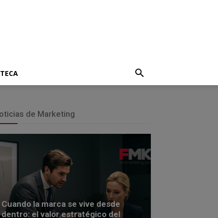
OTECA
oticias de Marketing
Cuando la marca se vive desde
dentro: el valor estratégico del