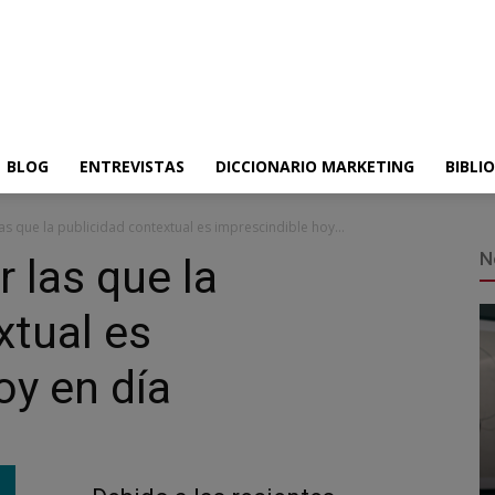
BLOG
ENTREVISTAS
DICCIONARIO MARKETING
BIBLI
as que la publicidad contextual es imprescindible hoy...
N
 las que la
xtual es
oy en día