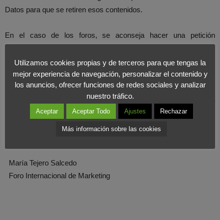
Datos para que se retiren esos contenidos.
En el caso de los foros, se aconseja hacer una petición
directamente al moderador para que retire los comentarios del
usuario en los que aparecen nuestros datos.
Utilizamos cookies propias y de terceros para que tengas la
mejor experiencia de navegación, personalizar el contenido y
los anuncios, ofrecer funciones de redes sociales y analizar
Las únicas personas capacitadas para limitar nuestra información
nuestro tráfico.
personal que aparece en Internet somos nosotros. Para
Aceptar
Aceptar Todo
Ajustes
Rechazar
asegurarnos este derecho a la intimidad debemos proceder al
respecto, denunciando en última instancia a los organismos
Más información sobre las cookies
especiales creados con estos fines.
María Tejero Salcedo
Foro Internacional de Marketing