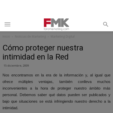
Inicio
Noticias de Marketing
Marketing Digital
Cómo proteger nuestra
intimidad en la Red
15 diciembre, 2009
Nos encontramos en la era de la información y, al igual que
ofrece múltiples ventajas, también conlleva muchos
inconvenientes a la hora de proteger nuestro ámbito más
personal. Debemos saber qué datos pueden ser publicados y
bajo que situaciones se está infringiendo nuestro derecho a la
intimidad.