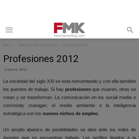
Inicio
Noticias de Marketing
Comunicación
Profesiones 2012
2 enero, 2012
La sociedad del siglo XXI se está reinventando y con ella también
los puestos de trabajo. Si hay
profesiones
que mueren, otras se
crean y se transforman. La comunicación en los social media o
comminity manager
, el medio ambiente o la inteligencia
estratégica son los
nuevos nichos de empleo
.
Un amplio abanico de posibilidades se abre ante los miles de
jóvenes que no encuentran trabajo. Los perfiles ligados a la