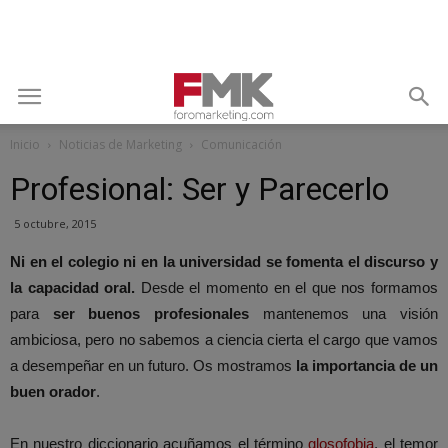
Inicio
Noticias de Marketing
Comunicación
Profesional: Ser y Parecerlo
5 octubre, 2015
Ni en el colegio ni en la universidad se fomenta el discurso y
la capacidad oral.
Desde el momento en el que nos formamos
para
ser buenos profesionales
mantenemos una visión
ambiciosa, pero no sabemos a ciencia cierta el cargo que vamos
a desempeñar en un futuro. Os mostramos
la importancia de un
buen orador
.
En nuestro diccionario acuñamos el término
glosofobia
, el temor