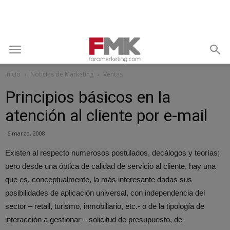
Inicio
Noticias de Marketing
Ventas
Principios básicos en la
atención al cliente por e-mail
6 marzo, 2008
Existen al respecto numerosos postulados, decálogos y teorías;
pero desde una óptica de calidad de servicio al cliente, hay una
que es, conceptualmente, la más interesante dadas sus
posibilidades de aplicación universal, con independencia del
sector – retail, turismo, inmobiliario, etc.- o de la tipología de
interacción a gestionar – solicitud de presupuesto, de