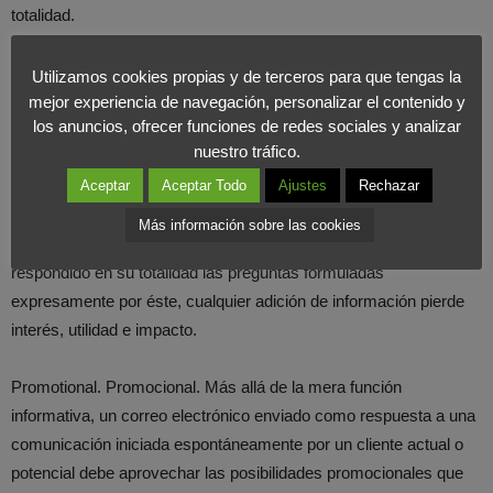
totalidad.
No hacerlo así sería contrario a dos de los principales
Utilizamos cookies propias y de terceros para que tengas la
argumentos del uso de la Red: la riqueza de información
mejor experiencia de navegación, personalizar el contenido y
los anuncios, ofrecer funciones de redes sociales y analizar
disponible y la supuesta facilidad para conseguirla.
nuestro tráfico.
Aceptar
Aceptar Todo
Ajustes
Rechazar
En el caso de que la contestación remitida incluya información
complementaria, ésta será, sin duda, bien recibida y sintomática
Más información sobre las cookies
de una proactiva atención al cliente. Pero, sin antes haber
respondido en su totalidad las preguntas formuladas
expresamente por éste, cualquier adición de información pierde
interés, utilidad e impacto.
Promotional. Promocional. Más allá de la mera función
informativa, un correo electrónico enviado como respuesta a una
comunicación iniciada espontáneamente por un cliente actual o
potencial debe aprovechar las posibilidades promocionales que