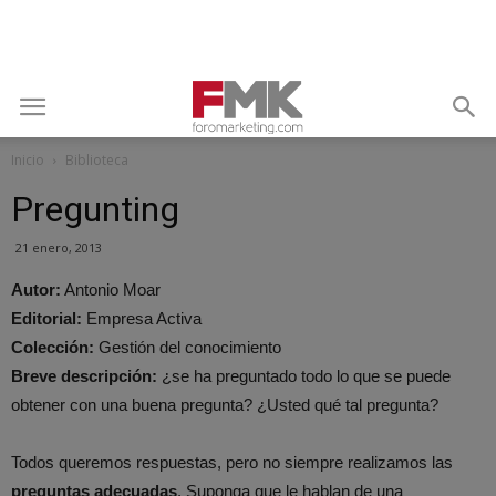
Inicio
Biblioteca
Pregunting
21 enero, 2013
Autor:
Antonio Moar
Editorial:
Empresa Activa
Colección:
Gestión del conocimiento
Breve descripción:
¿se ha preguntado todo lo que se puede
obtener con una buena pregunta? ¿Usted qué tal pregunta?
Todos queremos respuestas, pero no siempre realizamos las
preguntas adecuadas
. Suponga que le hablan de una