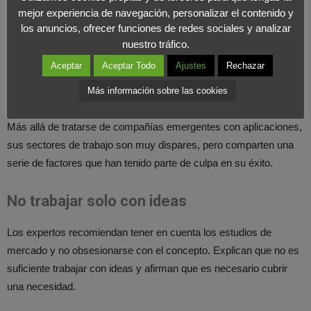
exitosas
mejor experiencia de navegación, personalizar el contenido y
los anuncios, ofrecer funciones de redes sociales y analizar
Si pensamos en
startups
de renombre en el panorama nacional
nuestro tráfico.
a todos nos viene a la cabeza Glovo, Cabify o Wallapop, ¿pero
Aceptar
Aceptar Todo
Ajustes
Rechazar
que tienen en común estas empresas para haberse conocido en
ideas de negocio tan rentables?
Más información sobre las cookies
Más allá de tratarse de compañías emergentes con aplicaciones,
sus sectores de trabajo son muy dispares, pero comparten una
serie de factores que han tenido parte de culpa en su éxito.
No trabajar solo con ideas
Los expertos recomiendan tener en cuenta los estudios de
mercado y no obsesionarse con el concepto. Explican que no es
suficiente trabajar con ideas y afirman que es necesario cubrir
una necesidad.