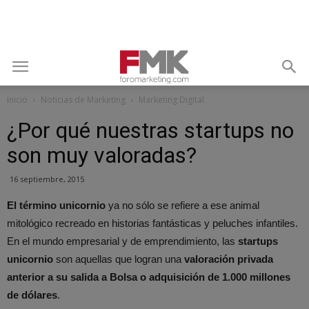
Inicio
Noticias de Marketing
Marketing Digital
¿Por qué nuestras startups no
son muy valoradas?
16 septiembre, 2015
El término unicornio
ya no sólo se refiere a ese animal
mitológico recreado en historias fantásticas y peluches infantiles.
En el mundo empresarial y de emprendimiento, las
startups
unicornio
son aquellas que logran una
valoración privada
anterior a su salida a Bolsa o adquisición de 1.000 millones
de dólares
.