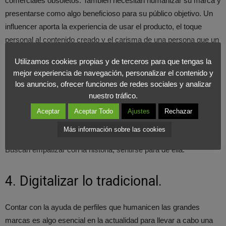
comerciales obsoletos. También necesitan humanizar su marca y
presentarse como algo beneficioso para su público objetivo. Un
influencer aporta la experiencia de usar el producto, el toque
personal al contenido creado y el carisma de una persona que un
anuncio neutro no puede proveer a una marca.
Utilizamos cookies propias y de terceros para que tengas la
mejor experiencia de navegación, personalizar el contenido y
3. Empatizar con el consumidor.
los anuncios, ofrecer funciones de redes sociales y analizar
nuestro tráfico.
Los consumidores están mejor informados que antes y también
Aceptar
Aceptar Todo
Ajustes
Rechazar
se preocupan más por recibir una publicidad real y honesta, más
Más información sobre las cookies
personalizada, frente a la que ofrece el marketing tradicional.
Buscan empatizar con la historia, sentirse para de ella.
4. Digitalizar lo tradicional.
Contar con la ayuda de perfiles que humanicen las grandes
marcas es algo esencial en la actualidad para llevar a cabo una