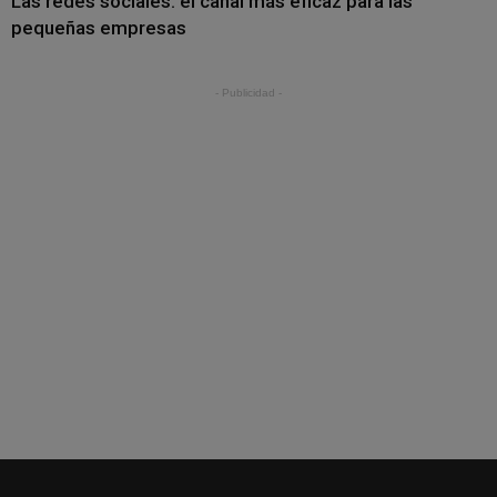
Las redes sociales: el canal más eficaz para las
pequeñas empresas
- Publicidad -