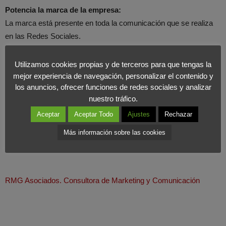
Potencia la marca de la empresa:
La marca está presente en toda la comunicación que se realiza
en las Redes Sociales.
Cobertura Universal
:
Utilizamos cookies propias y de terceros para que tengas la
A través de las Redes Sociales podemos estar conectados con
mejor experiencia de navegación, personalizar el contenido y
los anuncios, ofrecer funciones de redes sociales y analizar
cualquiera y donde se quiera.
nuestro tráfico.
Aceptar
Aceptar Todo
Ajustes
Rechazar
Por su poder de prescripción:
La mayoría de las personas se informan a través de las Redes
Más información sobre las cookies
Sociales antes de decidir la compra.
RMG Asociados. Consultora de Marketing y Comunicación