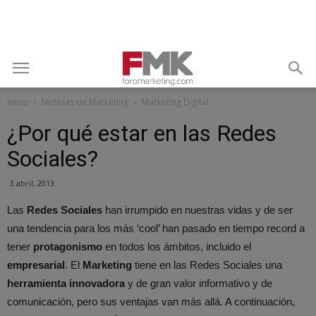
Inicio
Noticias de Marketing
Marketing Digital
¿Por qué estar en las Redes
Sociales?
3 abril, 2013
Las
Redes Sociales
han irrumpido en nuestras vidas y de ser
una tendencia para los más ‘cool’ han pasado en tiempo record a
tener
protagonismo
en todos los ámbitos, incluido el
empresarial
. El
Marketing
tiene en las Redes Sociales una
herramienta innovadora
y de gran valor informativo y de
comunicación, pero sus ventajas van más allá. A continuación,