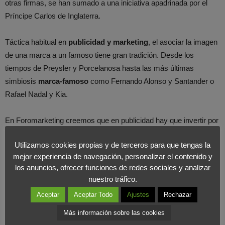
otras firmas, se han sumado a una iniciativa apadrinada por el
Príncipe Carlos de Inglaterra.
Táctica habitual en
publicidad y marketing
, el asociar la imagen
de una marca a un famoso tiene gran tradición. Desde los
tiempos de Preysler y Porcelanosa hasta las más últimas
simbiosis
marca-famoso
como Fernando Alonso y Santander o
Rafael Nadal y Kia.
En Foromarketing creemos que en publicidad hay que invertir por
un objetivo
. Zara estaba haciendo las cosas muy bien a nivel
Utilizamos cookies propias y de terceros para que tengas la
estratégico
pero esta noticia nos desconcierta un poco. Salvo
mejor experiencia de navegación, personalizar el contenido y
que quieran potenciar su imagen en el Reino Unido, asociar su
los anuncios, ofrecer funciones de redes sociales y analizar
imagen al Príncipe Carlos puede traer
riesgos
. Elija bien a su
nuestro tráfico.
famoso y evalúe todos los riesgos. ¿Habrá al guién que termine
Aceptar
Aceptar Todo
Ajustes
Rechazar
pesnando que Zara es inglesa?
Más información sobre las cookies