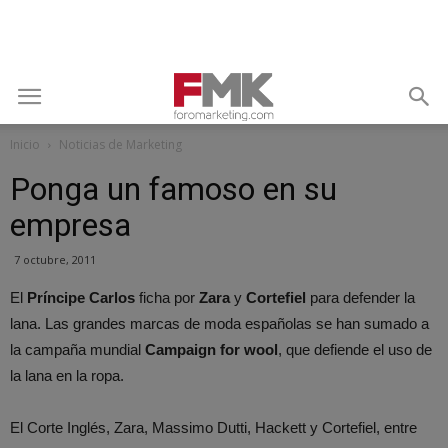
Inicio
Noticias de Marketing
Ponga un famoso en su
empresa
7 octubre, 2011
El
Príncipe Carlos
ficha por
Zara
y
Cortefiel
para defender la
lana. Las grandes marcas de moda españolas se han sumado a
la campaña mundial
Campaign for wool
, que defiende el uso de
la lana en la ropa.
El Corte Inglés, Zara, Massimo Dutti, Hackett y Cortefiel, entre