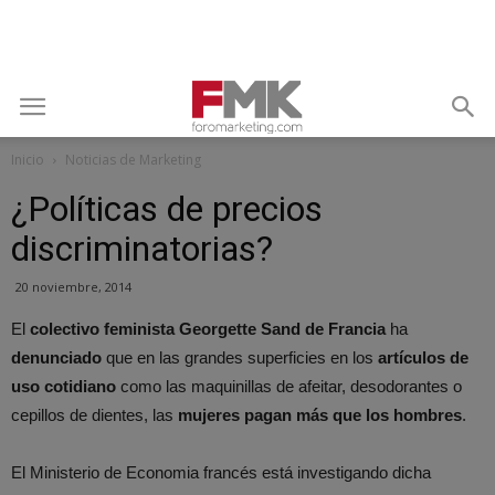
Inicio
Noticias de Marketing
¿Políticas de precios
discriminatorias?
20 noviembre, 2014
El
colectivo feminista Georgette Sand de Francia
ha
denunciado
que en las grandes superficies en los
artículos de
uso cotidiano
como las maquinillas de afeitar, desodorantes o
cepillos de dientes, las
mujeres pagan más que los hombres
.
El Ministerio de Economia francés está investigando dicha