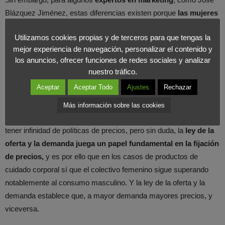
Blázquez Jiménez, estas diferencias existen porque
las mujeres
se preocupan más por el cuidado personal, valoran estos
Utilizamos cookies propias y de terceros para que tengas la
productos más que los hombres y están dispuestas a pagar
mejor experiencia de navegación, personalizar el contenido y
más.
los anuncios, ofrecer funciones de redes sociales y analizar
nuestro tráfico.
Desde
Foromarketing
, y bajo una perspectiva empresarial y
Aceptar
Aceptar Todo
Ajustes
Rechazar
como profesionales de marketing, nos parece una práctica muy
común en la fijación de precios, pero no creemos que sea un
Más información sobre las cookies
ejemplo de discriminación de género. Las empresas pueden
tener infinidad de políticas de precios, pero sin duda, la
ley de la
oferta y la demanda juega un papel fundamental en la fijación
de precios,
y es por ello que en los casos de productos de
cuidado corporal sí que el colectivo femenino sigue superando
notablemente al consumo masculino. Y la ley de la oferta y la
demanda establece que, a mayor demanda mayores precios, y
viceversa.