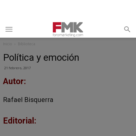
Inicio
Biblioteca
Política y emoción
21 febrero, 2017
Autor:
Rafael Bisquerra
Editorial: