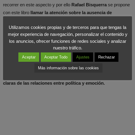
recorrer en este aspecto y por ello
Rafael Bisquerra
se propone
con este libro
llamar la atención sobre la ausencia de
sensibilización
por parte de muchos políticos y concienciar a los
Utilizamos cookies propias y de terceros para que tengas la
profesionales de la política, pero también a la sociedad en
mejor experiencia de navegación, personalizar el contenido y
general, que saber gestionar eficientemente los sentimientos y
los anuncios, ofrecer funciones de redes sociales y analizar
emociones supone un canal fundamental.
nuestro tráfico.
Aceptar
Aceptar Todo
Ajustes
Rechazar
Un manual indispensable para dar
respuesta a todas las
preguntas
que el lector se pueda hacer en relación a estos dos
Más información sobre las cookies
conceptos gracias a
que en sus páginas abundan evidencias
claras de las relaciones entre política y emoción.