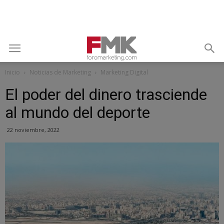
Inicio
Noticias de Marketing
Marketing Digital
El poder del dinero trasciende
al mundo del deporte
22 noviembre, 2022