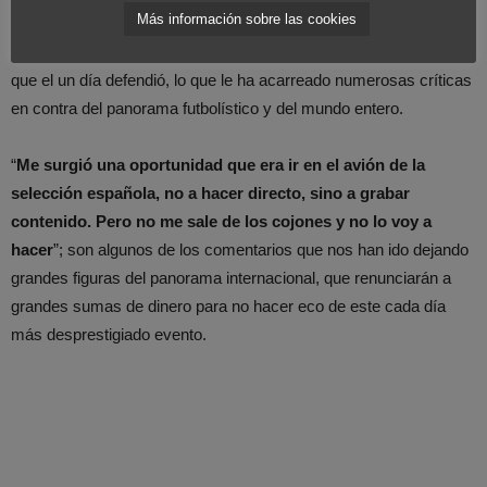
Más información sobre las cookies
comunidad LGTBI, ha sucumbido ante las tentaciones del dinero
y será abanderado de un evento que vulnera todos los valores
que el un día defendió, lo que le ha acarreado numerosas críticas
en contra del panorama futbolístico y del mundo entero.
“
Me surgió una oportunidad que era ir en el avión de la
selección española, no a hacer directo, sino a grabar
contenido. Pero no me sale de los cojones y no lo voy a
hacer
”; son algunos de los comentarios que nos han ido dejando
grandes figuras del panorama internacional, que renunciarán a
grandes sumas de dinero para no hacer eco de este cada día
más desprestigiado evento.