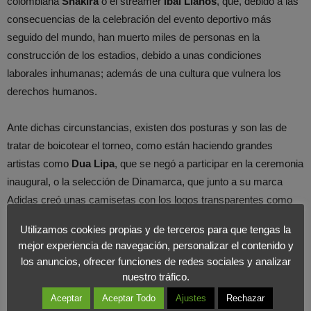
colombiana
Shakira
o el streamer
Ibai Llanos
, que, debido a las
consecuencias de la celebración del evento deportivo más
seguido del mundo, han muerto miles de personas en la
construcción de los estadios, debido a unas condiciones
laborales inhumanas; además de una cultura que vulnera los
derechos humanos.
Ante dichas circunstancias, existen dos posturas y son las de
tratar de boicotear el torneo, como están haciendo grandes
artistas como
Dua Lipa
, que se negó a participar en la ceremonia
inaugural, o la selección de Dinamarca, que junto a su marca
Adidas creó unas camisetas con los logos transparentes como
claros signos de protestas; o la de apoyar el torneo y sacar todo
Utilizamos cookies propias y de terceros para que tengas la
el provecho posible para intentar cambiar las cosas en el país.
mejor experiencia de navegación, personalizar el contenido y
los anuncios, ofrecer funciones de redes sociales y analizar
Futbolistas como el inglés
David Beckam
, internacional con la
nuestro tráfico.
selección inglesa y exjugador de equipos como Manchester
Aceptar
Aceptar Todo
Ajustes
Rechazar
United y Real Madrid, que en su día apoyó abiertamente a la