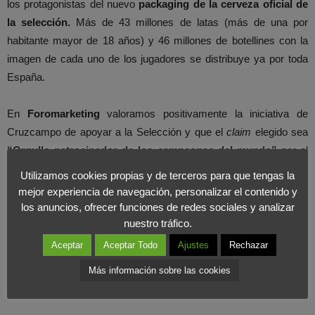
los protagonistas del nuevo
packaging de la cerveza oficial de
la selección.
Más de 43 millones de latas (más de una por
habitante mayor de 18 años) y 46 millones de botellines con la
imagen de cada uno de los jugadores se distribuye ya por toda
España.
En
Foromarketing
valoramos positivamente la iniciativa de
Cruzcampo de apoyar a la Selección y que el
claim
elegido sea
“Orgullo patrocinador de los campeones del mundo”
por el
mensaje interno que conlleva. Pero este tipo de empresas con
Utilizamos cookies propias y de terceros para que tengas la
gran potencial, deberían pensar que también hay otro tipo de
mejor experiencia de navegación, personalizar el contenido y
campañas
menos famosas pero con fines sociales que también
los anuncios, ofrecer funciones de redes sociales y analizar
nuestro tráfico.
necesitan apoyo.
Aceptar
Aceptar Todo
Ajustes
Rechazar
Más información sobre las cookies