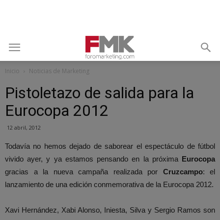
Inicio
Noticias de Marketing
Pistoletazo de salida para la
Eurocopa 2012
12 abril, 2012
Todavía no hemos dejado de saborear el espectáculo de fútbol
vivido ayer, y ya estamos pensando en la próxima
Eurocopa
gracias a la nueva campaña realizada por
Cruzcampo
: el
lanzamiento de una edición conmemorativa de la Eurocopa 2012.
Xavi Hernández, Xabi Alonso, Iniesta, Silva y Sergio Ramos son