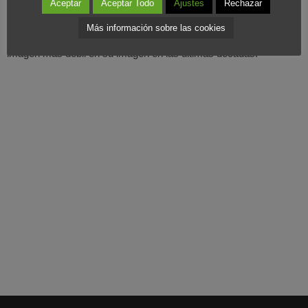
Aceptar
Aceptar Todo
Ajustes
Rechazar
caso podría simple y pura lentitud a la hora de decidir si era el
Más información sobre las cookies
mejor momento para atacar a su rival, cuando muestra su
imagen más débil en su imagen en las ultimas décadas.