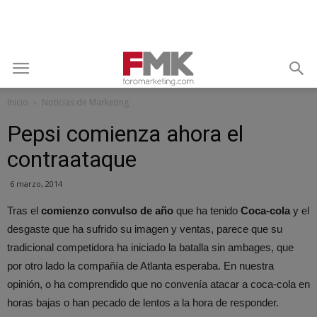
Inicio
Noticias de Marketing
Pepsi comienza ahora el
contraataque
6 marzo, 2014
Tras el
comienzo convulso de año
que ha tenido
Coca-cola
y el
desgaste que ha sufrido su imagen y ventas, parece que su
tradicional competidora ha iniciado la batalla sin ambages, que
por otro lado la compañía de Atlanta esperaba. En nuestra
opinión, o ha comprendido que no convenía atacar a coca-cola en
horas bajas o han pecado de lentos a la hora de responder.