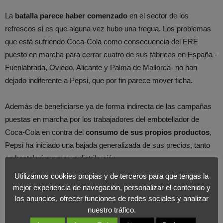
La
batalla parece haber comenzado
en el sector de los
refrescos si es que alguna vez hubo una tregua. Los problemas
que está sufriendo Coca-Cola como consecuencia del ERE
puesto en marcha para cerrar cuatro de sus fábricas en España -
Fuenlabrada, Oviedo, Alicante y Palma de Mallorca- no han
dejado indiferente a Pepsi, que por fin parece mover ficha.
Además de beneficiarse ya de forma indirecta de las campañas
puestas en marcha por los trabajadores del embotellador de
Coca-Cola en contra del
consumo de sus propios productos
,
Pepsi ha iniciado una bajada generalizada de sus precios, tanto
en hostelería como en distribución.
Utilizamos cookies propias y de terceros para que tengas la
Quizá haya esperado
a ver cómo evolucionaba la situación de la
mejor experiencia de navegación, personalizar el contenido y
embotelladora, ya que ninguna empresa puede decir que está a
los anuncios, ofrecer funciones de redes sociales y analizar
nuestro tráfico.
salvo de
situaciones parecidas
, si bien seguro que pueden ser
mejor gestionadas que la de Iberian Partners. Otro enfoque al