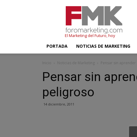
FMK
–
Foromarketing
El Marketing del Futuro, hoy
PORTADA
NOTICIAS DE MARKETING
Inicio
Noticias de Marketing
Pensar sin aprender 
Pensar sin apren
peligroso
14 diciembre, 2011