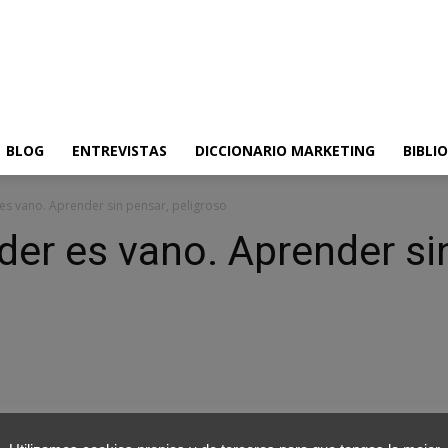
BLOG
ENTREVISTAS
DICCIONARIO MARKETING
BIBLI
es vano. Aprender sin pensar, peligroso
der es vano. Aprender si