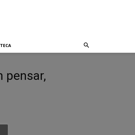
OTECA
n pensar,