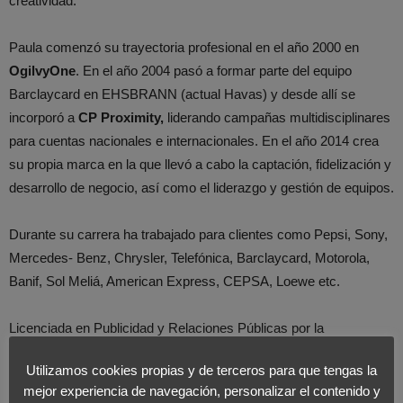
creatividad.
Paula comenzó su trayectoria profesional en el año 2000 en
OgilvyOne
. En el año 2004 pasó a formar parte del equipo
Barclaycard en EHSBRANN (actual Havas) y desde allí se
incorporó a
CP Proximity,
liderando campañas multidisciplinares
para cuentas nacionales e internacionales. En el año 2014 crea
su propia marca en la que llevó a cabo la captación, fidelización y
desarrollo de negocio, así como el liderazgo y gestión de equipos.
Durante su carrera ha trabajado para clientes como Pepsi, Sony,
Mercedes- Benz, Chrysler, Telefónica, Barclaycard, Motorola,
Banif, Sol Meliá, American Express, CEPSA, Loewe etc.
Licenciada en Publicidad y Relaciones Públicas por la
Universidad Complutense de Madrid, donde ha colaborado como
Utilizamos cookies propias y de terceros para que tengas la
ponente, Paula
ha participado en campañas
premiadas
en los
mejor experiencia de navegación, personalizar el contenido y
mejores festivales publicitarios como Premios Eficacia, Caples