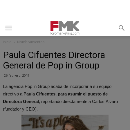
Inicio
Nombramientos
Paula Cifuentes Directora
General de Pop in Group
26 febrero, 2019
La agencia Pop in Group acaba de incorporar a su equipo
directivo a
Paula Cifuentes, para asumir el puesto de
Directora General
, reportando directamente a Carlos Álvaro
(fundador y CEO).