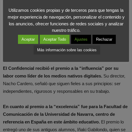
equipo y a la gente que ha creído en su idea.
Utilizamos cookies propias y de terceros para que tengas la
mejor experiencia de navegación, personalizar el contenido y
En el área de “innovación” el galardón fue para Cabify por su
los anuncios, ofrecer funciones de redes sociales y analizar
comunicación transparente, original e innovadora de sus
nuestro tráfico.
asuntos públicos.
Mariano Silveyra, presidente de Cabify en
Aceptar
Aceptar Todo
Ajustes
Rechazar
Europa, remarcó la importancia de la comunicación en la
Más información sobre las cookies
empresa ante una situación polémica como la que atravesaron.
El Confidencial recibió el premio a la “influencia” por su
labor como líder de los medios nativos digitales.
Su director,
Nacho Cardero, señaló que siguen fieles a sus principios: ser
independientes, rigurosos y responsables en su trabajo.
En cuanto al premio a la “excelencia” fue para la Facultad de
Comunicación de la Universidad de Navarra, centro de
referencia en España en este ámbito educativo.
El premio lo
entregó uno de sus antiguos alumnos, Iñaki Gabilondo, quien se