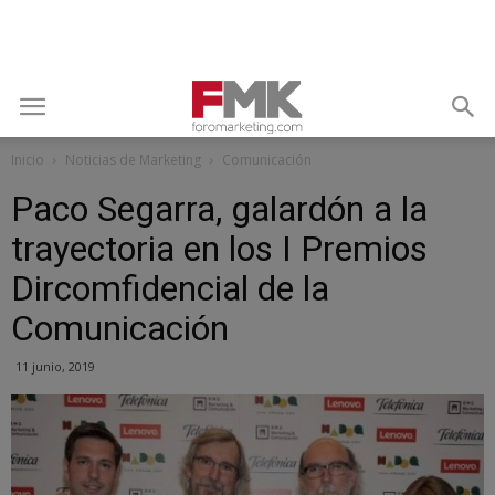
Inicio
Noticias de Marketing
Comunicación
Paco Segarra, galardón a la
trayectoria en los I Premios
Dircomfidencial de la
Comunicación
11 junio, 2019