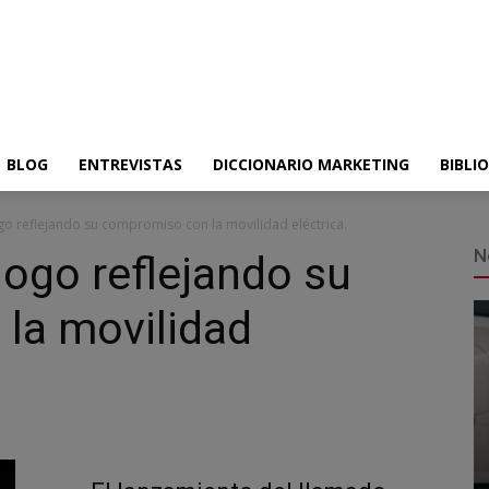
BLOG
ENTREVISTAS
DICCIONARIO MARKETING
BIBLI
go reflejando su compromiso con la movilidad eléctrica.
N
logo reflejando su
la movilidad