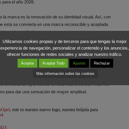
 para el año 2028.
 la marca es la renovación de su identidad visual. Así, con
ue esta se convierta en una marca reconocible y aceptada
mbio se haga efectivo.
Utilizamos cookies propias y de terceros para que tengas la mejor
pel ha optado por un diseño más plano y con menos
experiencia de navegación, personalizar el contenido y los anuncios,
de detalles lumínicos con la finalidad de darle un
aspecto
ofrecer funciones de redes sociales y analizar nuestro tráfico.
ndo el grosor y afinando las puntas del famoso rayo que
Aceptar
Aceptar Todo
Ajustes
Rechazar
Más información sobre las cookies
ue enmarca al rayo, siendo en esta nueva versión más fino
smo para dar una sensación de mayor amplitud.
sOpel
, este es nuestro nuevo logo, nuestra brújula para
54
2023