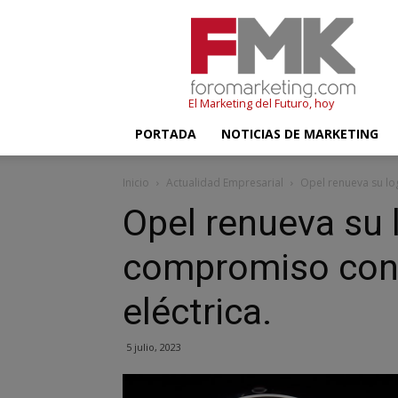
FMK
–
Foromarketing
El Marketing del Futuro, hoy
PORTADA
NOTICIAS DE MARKETING
Inicio
Actualidad Empresarial
Opel renueva su lo
Opel renueva su 
compromiso con 
eléctrica.
5 julio, 2023