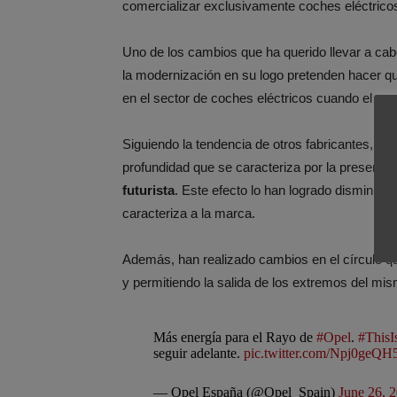
comercializar exclusivamente coches eléctricos
Uno de los cambios que ha querido llevar a cabo
la modernización en su logo pretenden hacer q
en el sector de coches eléctricos cuando el ca
Siguiendo la tendencia de otros fabricantes, O
profundidad que se caracteriza por la presencia 
futurista
. Este efecto lo han logrado disminuye
caracteriza a la marca.
Además, han realizado cambios en el círculo q
y permitiendo la salida de los extremos del mi
Más energía para el Rayo de
#Opel
.
#ThisI
seguir adelante.
pic.twitter.com/Npj0geQH
— Opel España (@Opel_Spain)
June 26, 