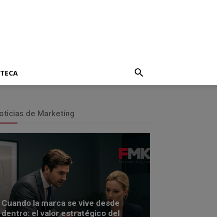
OTECA
oticias de Marketing
Cuando la marca se vive desde
dentro: el valor estratégico del