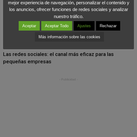
mejor experiencia de navegación, personalizar el contenido y
Cuando la marca se vive desde dentro: el valor
los anuncios, ofrecer funciones de redes sociales y analizar
estratégico del marketing interno
nuestro tráfico.
Aceptar
Aceptar Todo
Ajustes
Rechazar
La metamorfosis del comercio minorista
Más información sobre las cookies
Las redes sociales: el canal más eficaz para las
pequeñas empresas
- Publicidad -