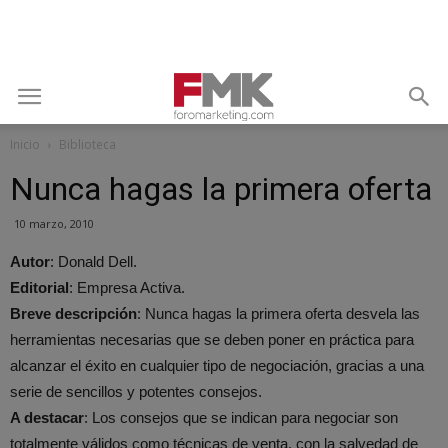
Inicio
Biblioteca
Nunca hagas la primera oferta
10 marzo, 2010
Autor
: Donald Dell.
Editorial
: Empresa Activa.
Breve descripción
: Nunca hagas la primera oferta desvela las
herramientas necesarias que se deben poner en práctica para
alcanzar el éxito en cualquier tipo de negociación, gracias a una
serie de sencillos y potentes consejos.
A destacar
: Los consejos que se indican para negociar son
totalmente válidos como técnicas de venta, con la salvedad de