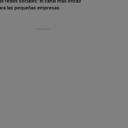
as redes sociales: el canal más eficaz
ara las pequeñas empresas
- Publicidad -