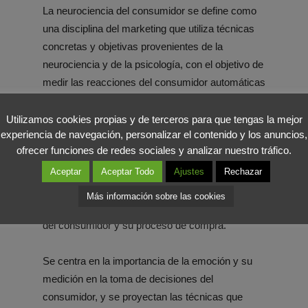
La neurociencia del consumidor se define como
una disciplina del marketing que utiliza técnicas
concretas y objetivas provenientes de la
neurociencia y de la psicología, con el objetivo de
medir las reacciones del consumidor automáticas
y emocionales ante los estímulos del marketing.
Utilizamos cookies propias y de terceros para que tengas la mejor
experiencia de navegación, personalizar el contenido y los anuncios,
Este libro se ha escrito principalmente para
ofrecer funciones de redes sociales y analizar nuestro tráfico.
responder dichas necesidades. Entre los
principales temas que trata el libro, empieza
Aceptar
Aceptar Todo
Ajustes
Rechazar
definiendo el potencial de la neurociencia y la
Más información sobre las cookies
psicología en la comprensión del comportamiento
del consumidor y su proceso de compra.
Se centra en la importancia de la emoción y su
medición en la toma de decisiones del
consumidor, y se proyectan las técnicas que