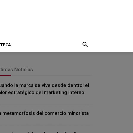
OTECA
ltimas Noticias
uando la marca se vive desde dentro: el
alor estratégico del marketing interno
a metamorfosis del comercio minorista