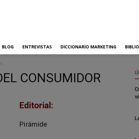
BLOG
ENTREVISTAS
DICCIONARIO MARKETING
BIBLI
OR
Ú
DEL CONSUMIDOR
C
v
Editorial:
L
Pirámide