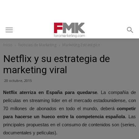
Inicio
Noticias de Marketing
Marketing Estratégico
Netflix y su estrategia de
marketing viral
20 octubre, 2015
Netflix aterriza en España para quedarse
. La compañía de
películas en streaming líder en el mercado estadounidense, con
70 millones de abonados en todo el mundo, deberá
competir
para hacerse un hueco entre la competencia española
. Las
principales propuestas en el consumo de contenidos son (series,
documentales y películas).