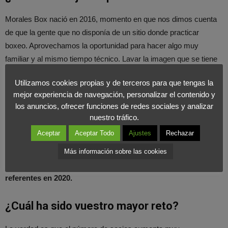
Morales Box nació en 2016, momento en que nos dimos cuenta
de que la gente que no disponía de un sitio donde practicar
boxeo. Aprovechamos la oportunidad para hacer algo muy
familiar y al mismo tiempo técnico. Lavar la imagen que se tiene
de este deporte, al fin y al cabo. Abrimos la primera escuela en el
Utilizamos cookies propias y de terceros para que tengas la
barrio madrileño de Chamartín, junto a Plaza Castilla.
El éxito fue
mejor experiencia de navegación, personalizar el contenido y
tal que tan sólo un año después ya habíamos abierto el
los anuncios, ofrecer funciones de redes sociales y analizar
segundo centro en Chamberí.
Hoy contamos con más
nuestro tráfico.
franquicias y seguimos trabajando nuestra estrategia de
Aceptar
Aceptar Todo
Ajustes
Rechazar
crecimiento.
Estamos tratando de posicionar la marca en
todas las capitales españolas llevando su cultura y valores
Más información sobre las cookies
en cada una de sus aperturas con el fin de convertirnos en
referentes en 2020.
¿Cuál ha sido vuestro mayor reto?