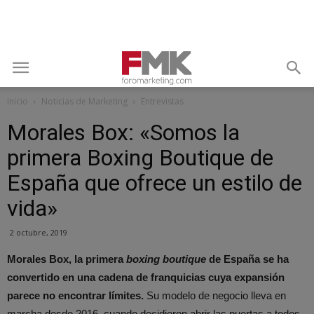
Inicio
Noticias de Marketing
Entrevistas
Morales Box: «Somos la
primera Boxing Boutique de
España que ofrece un estilo de
vida»
2 octubre, 2019
Morales Box, la primera
boxing boutique
de España se ha
convertido en una cadena de franquicias cuya expansión
parece no encontrar límites.
Su modelo de negocio lleva en
marcha desde 2016, cuando decidieron abrir las puertas a todos