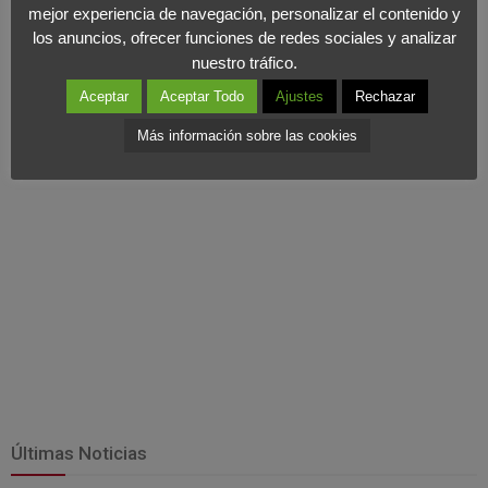
mejor experiencia de navegación, personalizar el contenido y
School. Previamente, había acumulado una amplia experiencia
los anuncios, ofrecer funciones de redes sociales y analizar
en el campo de la Consultoría de Comunicación en firmas
nuestro tráfico.
internacionales como Burson-Marsteller y Weber Shandwick.
Aceptar
Aceptar Todo
Ajustes
Rechazar
Más información sobre las cookies
Últimas Noticias