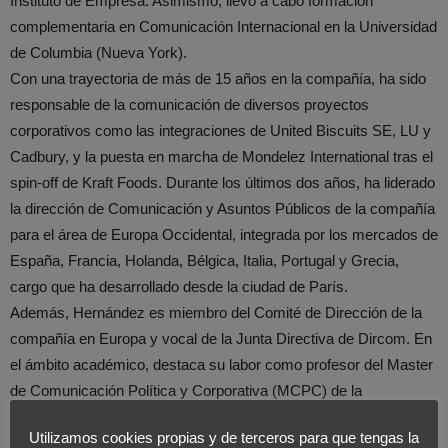
Instituto de Empresa. Asimismo, llevó a cabo formación
complementaria en Comunicación Internacional en la Universidad
de Columbia (Nueva York).
Con una trayectoria de más de 15 años en la compañía, ha sido
responsable de la comunicación de diversos proyectos
corporativos como las integraciones de United Biscuits SE, LU y
Cadbury, y la puesta en marcha de Mondelez International tras el
spin-off de Kraft Foods. Durante los últimos dos años, ha liderado
la dirección de Comunicación y Asuntos Públicos de la compañía
para el área de Europa Occidental, integrada por los mercados de
España, Francia, Holanda, Bélgica, Italia, Portugal y Grecia,
cargo que ha desarrollado desde la ciudad de París.
Además, Hernández es miembro del Comité de Dirección de la
compañía en Europa y vocal de la Junta Directiva de Dircom. En
el ámbito académico, destaca su labor como profesor del Master
de Comunicación Política y Corporativa (MCPC) de la
Universidad de Navarra y del programa en Dirección de
Utilizamos cookies propias y de terceros para que tengas la
Comunicación Corporativa y Management de IE Business