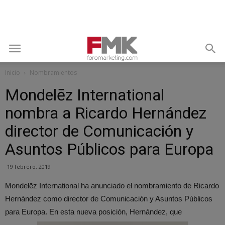
Inicio
Nombramientos
Mondelēz International
nombra a Ricardo Hernández
director de Comunicación y
Asuntos Públicos para Europa
19 febrero, 2019
Mondelēz International ha anunciado el nombramiento de Ricardo
Hernández como director de Comunicación y Asuntos Públicos
para Europa. En esta nueva posición, Hernández, que