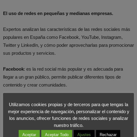
El uso de redes en pequeñas y medianas empresas.
Expertos analizan las características de las redes sociales más
populares en España como Facebook, YouTube, Instagram,
Twitter y LinkedIn, y cómo poder aprovecharlas para promocionar
sus productos y servicios.
Facebook
: es la red social más popular y es adecuada para
llegar a un gran público, permite publicar diferentes tipos de
contenido y crear comunidades.
YouTube
: es la segunda red más utilizada en el mundo, donde
Utilizamos cookies propias y de terceros para que tengas la
los usuarios buscan contenidos de entretenimiento y educativos,
mejor experiencia de navegación, personalizar el contenido y
tutoriales son especialmente útiles para Pymes.
los anuncios, ofrecer funciones de redes sociales y analizar
nuestro tráfico.
Twitch
: es otra plataforma especializada en videojuegos, pero
Aceptar
Aceptar Todo
Ajustes
Rechazar