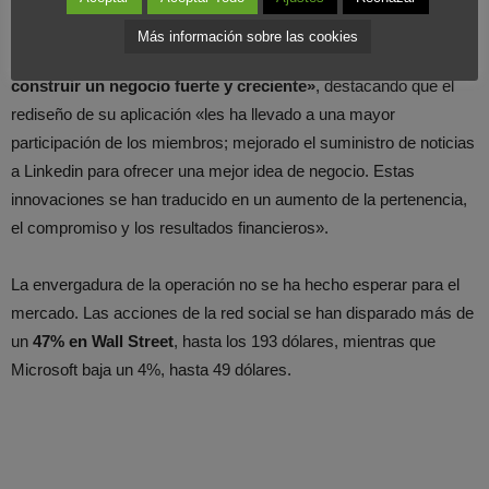
Microsoft ha explicado que compra Linkedin porque es
«la mayor
Más información sobre las cookies
y más valiosa red profesional del mundo y trabaja para
construir un negocio fuerte y creciente»
, destacando que el
rediseño de su aplicación «les ha llevado a una mayor
participación de los miembros; mejorado el suministro de noticias
a Linkedin para ofrecer una mejor idea de negocio. Estas
innovaciones se han traducido en un aumento de la pertenencia,
el compromiso y los resultados financieros».
La envergadura de la operación no se ha hecho esperar para el
mercado. Las acciones de la red social se han disparado más de
un
47% en Wall Street
, hasta los 193 dólares, mientras que
Microsoft baja un 4%, hasta 49 dólares.