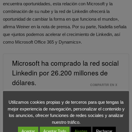
encuentra oportunidades, esta relación con Microsoft y la
combinación de su nube y la red de Linkedin ofrecerá la
oportunidad de cambiar la forma en que funciona el mundo»,
afirma Weiner en la nota de prensa. Por su parte, Nadella señala
que «juntos podemos acelerar el crecimiento de Linkedin, así
como Microsoft Office 365 y Dynamics».
Microsoft ha comprado la red social
Linkedin por 26.200 millones de
dólares.
COMPARTIR EN X
A su vez en términos de precio global, nos encontramos ante la
Utilizamos cookies propias y de terceros para que tengas la
mejor experiencia de navegación, personalizar el contenido y
octava mayor operación de 2016. Es, además, el séptimo mayor
los anuncios, ofrecer funciones de redes sociales y analizar
acuerdo de fusión o adquisición en el sector tecnológico de la
nuestro tráfico.
historia y el mayor de este ejercicio.
Aceptar
Aceptar Todo
Ajustes
Rechazar