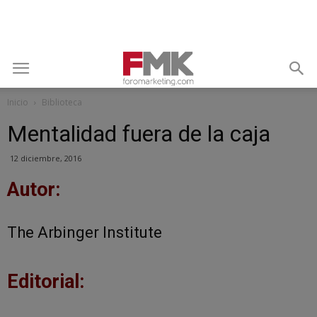
Inicio
Biblioteca
Mentalidad fuera de la caja
12 diciembre, 2016
Autor:
The Arbinger Institute
Editorial: