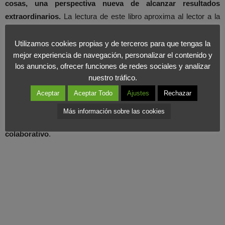
cosas, una perspectiva nueva de alcanzar resultados
extraordinarios.
La lectura de este libro aproxima al lector a la
clave principal del cambio:
una transformación en la forma de
relacionarnos con los demás
.
Utilizamos cookies propias y de terceros para que tengas la
mejor experiencia de navegación, personalizar el contenido y
los anuncios, ofrecer funciones de redes sociales y analizar
En este manual encontramos los últimos
descubrimientos
nuestro tráfico.
sobre el cambio de mentalidad
y la evolución en la obtención de
Aceptar
Aceptar Todo
Ajustes
Rechazar
resultados, los secretos del trabajo en equipo exitoso a través de
historias reales
. Se trata de la
guía idónea para la creación de
Más información sobre las cookies
equipos y organizaciones innovadoras y de espíritu
colaborativo
.