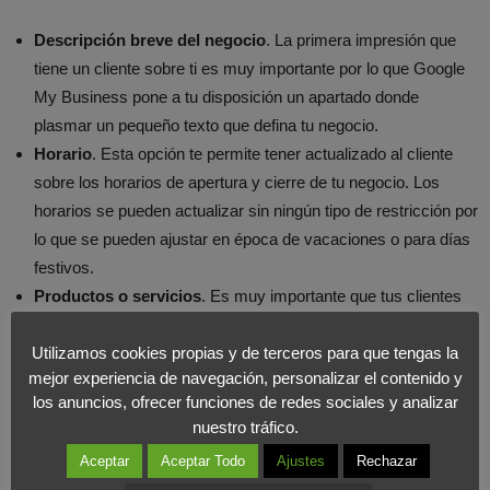
Descripción breve del negocio
. La primera impresión que
tiene un cliente sobre ti es muy importante por lo que Google
My Business pone a tu disposición un apartado donde
plasmar un pequeño texto que defina tu negocio.
Horario
. Esta opción te permite tener actualizado al cliente
sobre los horarios de apertura y cierre de tu negocio. Los
horarios se pueden actualizar sin ningún tipo de restricción por
lo que se pueden ajustar en época de vacaciones o para días
festivos.
Productos o servicios
. Es muy importante que tus clientes
estén actualizados sobre la oferta de tu negocio. Google My
Utilizamos cookies propias y de terceros para que tengas la
Business pone a nuestra disposición un aparatado donde
mejor experiencia de navegación, personalizar el contenido y
mostrar con tan solo un click los productos o servicios que
los anuncios, ofrecer funciones de redes sociales y analizar
ofrece tu negocio actualmente.
nuestro tráfico.
Post destacados
. Google My Business ofrece una sección
Aceptar
Aceptar Todo
Ajustes
Rechazar
dentro de tu ficha donde publicar cualquier tipo de contenido