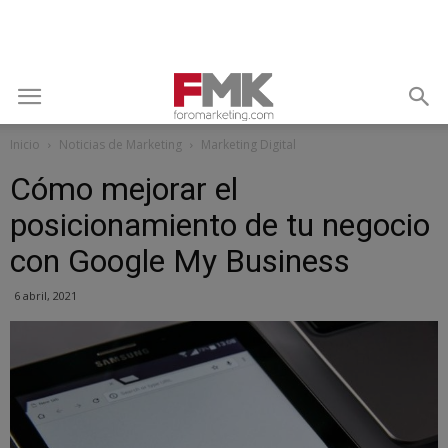
Inicio
Noticias de Marketing
Marketing Digital
Cómo mejorar el
posicionamiento de tu negocio
con Google My Business
6 abril, 2021