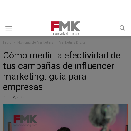
Inicio
Noticias de Marketing
Marketing Digital
Cómo medir la efectividad de
tus campañas de influencer
marketing: guía para
empresas
18 julio, 2025