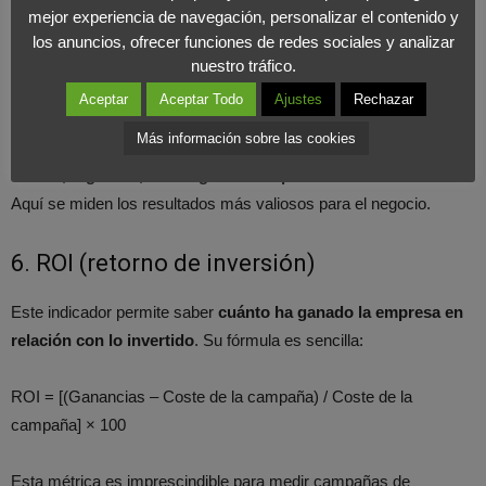
Un buen indicador cuando el objetivo es dirigir usuarios a la web.
mejor experiencia de navegación, personalizar el contenido y
Los
enlaces personalizados
permiten saber cuántas visitas
los anuncios, ofrecer funciones de redes sociales y analizar
nuestro tráfico.
provienen de cada influencer.
Aceptar
Aceptar Todo
Ajustes
Rechazar
5. Conversiones
Más información sobre las cookies
Ventas, registros, descargas o cualquier acción deseada
.
Aquí se miden los resultados más valiosos para el negocio.
6. ROI (retorno de inversión)
Este indicador permite saber
cuánto ha ganado la empresa en
relación con lo invertido
. Su fórmula es sencilla:
ROI = [(Ganancias – Coste de la campaña) / Coste de la
campaña] × 100
Esta métrica es imprescindible para medir campañas de