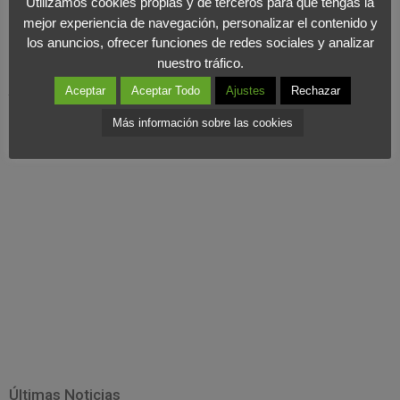
Utilizamos cookies propias y de terceros para que tengas la
hacemos, pero es también una oportunidad para diversificar
mejor experiencia de navegación, personalizar el contenido y
nuestra visión de las marcas y de la gente.
María tiene mucho
los anuncios, ofrecer funciones de redes sociales y analizar
nuestro tráfico.
background en proyectos muy especializados y un gran
potencial para contribuir al crecimiento de McCann”.
Aceptar
Aceptar Todo
Ajustes
Rechazar
Más información sobre las cookies
Últimas Noticias