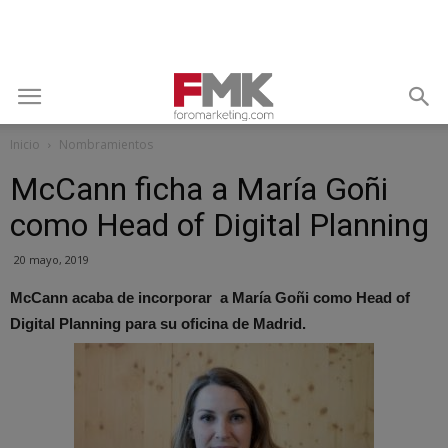
Inicio
Nombramientos
McCann ficha a María Goñi
como Head of Digital Planning
20 mayo, 2019
McCann acaba de incorporar a María Goñi como Head of
Digital Planning para su oficina de Madrid.