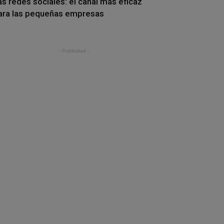
as redes sociales: el canal más eficaz
ara las pequeñas empresas
- Publicidad -