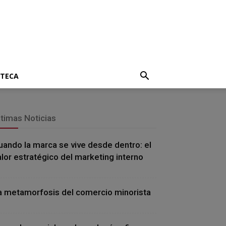
OTECA
ltimas Noticias
uando la marca se vive desde dentro: el
alor estratégico del marketing interno
a metamorfosis del comercio minorista