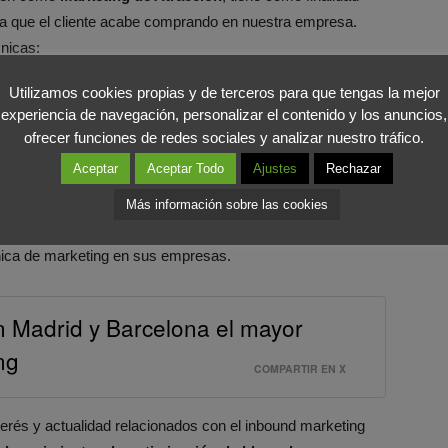
ra que el cliente acabe comprando en nuestra empresa.
cnicas:
Utilizamos cookies propias y de terceros para que tengas la mejor
experiencia de navegación, personalizar el contenido y los anuncios,
rativa.
ofrecer funciones de redes sociales y analizar nuestro tráfico.
prescripción.
Aceptar
Aceptar Todo
Ajustes
Rechazar
icipación de ponentes de renombre internacional
, como
Más información sobre las cookies
e. Además los asistentes podrán contar con la presencia de
cnica de marketing en sus empresas.
en Madrid y Barcelona el mayor
ng
COMPARTIR EN X
erés y actualidad relacionados con el inbound marketing