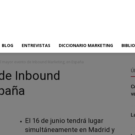
BLOG
ENTREVISTAS
DICCIONARIO MARKETING
BIBLI
El mayor evento de Inbound Marketing, en España
Ú
 de Inbound
spaña
C
v
L
El 16 de junio tendrá lugar
simultáneamente en Madrid y