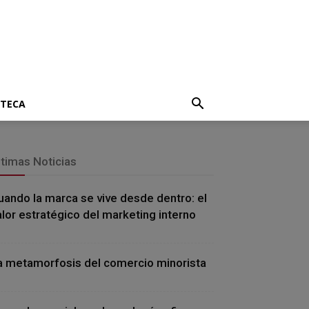
OTECA
ltimas Noticias
uando la marca se vive desde dentro: el
alor estratégico del marketing interno
a metamorfosis del comercio minorista