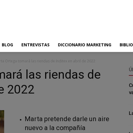
BLOG
ENTREVISTAS
DICCIONARIO MARKETING
BIBLI
ta Ortega tomará las riendas de Inditex en abril de 2022
Ú
ará las riendas de
de 2022
C
v
L
Marta pretende darle un aire
nuevo a la compañía