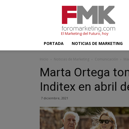
FMK
–
Foromarketing
El Marketing del Futuro, hoy
PORTADA
NOTICIAS DE MARKETING
Inicio
Noticias de Marketing
Comunicación
Mar
Marta Ortega tom
Inditex en abril 
7 diciembre, 2021