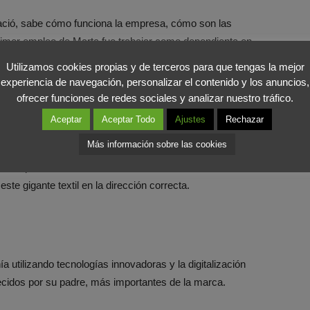
nació, sabe cómo funciona la empresa, cómo son las
primer empleo de Marta fue trabajar como dependienta en
Utilizamos cookies propias y de terceros para que tengas la mejor
experiencia de navegación, personalizar el contenido y los anuncios,
ofesionalmente para en algún momento de su vida tomar
ofrecer funciones de redes sociales y analizar nuestro tráfico.
Aceptar
Aceptar Todo
Ajustes
Rechazar
Más información sobre las cookies
tiene todas las capacidades para seguir manteniendo la
 acompañante a uno de los asesores más cotizados a nivel
ste gigante textil en la dirección correcta.
 utilizando tecnologías innovadoras y la digitalización
cidos por su padre, más importantes de la marca.