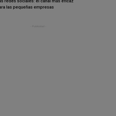
as redes sociales: el canal más eficaz
ara las pequeñas empresas
- Publicidad -