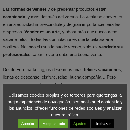
Las
formas de vender
y de presentar productos están
cambiando
, y más después del verano. La venta se convertirá
en una actividad imprescindible y de gran importancia para las
empresas.
Vender es un arte
, y ahora más que nunca debe
sacar a relucir todas las connotaciones que la palabra arte
conlleva. No todo el mundo puede vender, solo los
vendedores
profesionales
saben llevar a cabo una buena venta.
Desde Foromarketing, os deseamos unas
felices vacaciones
,
llenas de descanso, disfrute, relax, buena compañía… Pero
recordamos que este periodo de tiempo lo tenemos que
aprovechar para recargar pilas, reflexionar y coger músculo para
Utilizamos cookies propias y de terceros para que tengas la
el mes de septiembre. Hay que esforzarse para salir adelante,
mejor experiencia de navegación, personalizar el contenido y
trabajar e innovar en todos los sentidos. Tenemos que llegar con
los anuncios, ofrecer funciones de redes sociales y analizar
nuestro tráfico.
todas las
fuerzas renovadas
para dar lo mejor de nosotros
mismos en cada actividad y trabajar duro. Estamos de
Aceptar
Aceptar Todo
Ajustes
Rechazar
vacaciones, sí, pero tenemos que hacer gimnasia para