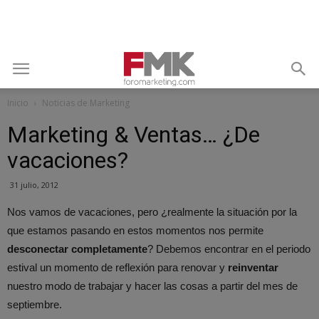
Inicio
Noticias de Marketing
Marketing & Ventas… ¿De
vacaciones?
31 julio, 2012
Nos vamos de vacaciones, pero ¿realmente la situación por la
que estamos pasando en estos momentos nos permite
desconectar completamente
? Debemos encontrar en el periodo
estival un momento de reflexión para renovar y
reinventar
nuestro modo de trabajar y hacer las cosas a partir del mes de
septiembre.