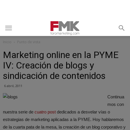
Inicio
Punto de vista
Marketing online en la PYME
IV: Creación de blogs y
sindicación de contenidos
6 abril, 2011
Continua
mos con
nuestra serie de
cuatro post
dedicados a desvelar vías o
estrategias de marketing aplicadas a la PYME. Hoy hablaremos
de la cuarta pata de la mesa, la creación de un blog corporativo y