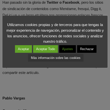
Han pasado sin la gloria de
Twitter o Facebook
, pero los sitios
de sindicación de contenidos como Menéame, fresqui, Digg it,
Del.ici.us y un largo etcétera nos proporcionan enlaces frescos
son los que difundiremos nuestro mensaje a usuarios muy
Utilizamos cookies propias y de terceros para que tengas la
específicos e interesados en nuestras temáticas o productos,
mejor experiencia de navegación, personalizar el contenido y
siempre y cuando que los cataloguemos bien.
los anuncios, ofrecer funciones de redes sociales y analizar
nuestro tráfico.
Además, al ser comunidades siempre podremos dar con algún
Aceptar
Aceptar Todo
Ajustes
Rechazar
cliente interesado en nosotros. Su desventaja es que no es un
Más información sobre las cookies
verdadero mercado de masas. Y justo debajo de este post tenéis
la posbilidad de descubrir algunos a través de los botones para
compartir este artículo.
Pablo Vargas