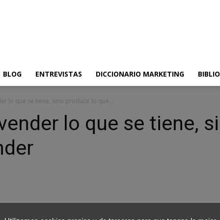
BLOG
ENTREVISTAS
DICCIONARIO MARKETING
BIBLI
r lo que se tiene, sino producir lo que...
ender lo que se tiene, si
nder