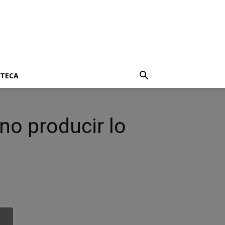
OTECA
no producir lo