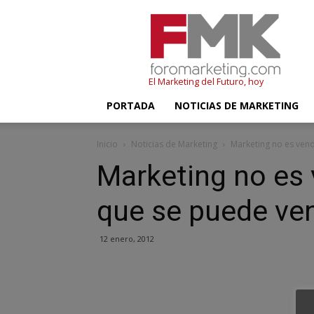
FMK
–
Foromarketing
El Marketing del Futuro, hoy
PORTADA
NOTICIAS DE MARKETING
Inicio
Noticias de Marketing
Marketing no es vende
Marketing no es v
que se puede ve
12 enero, 2012