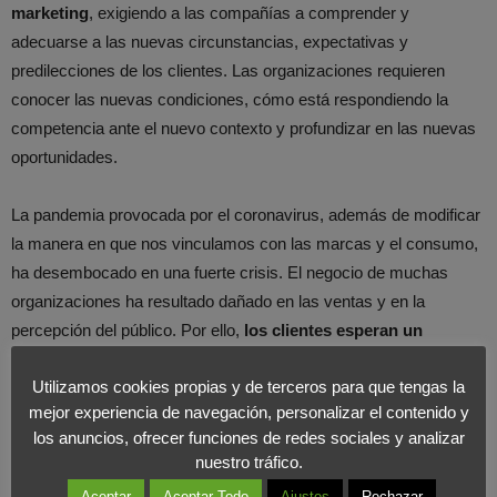
marketing
, exigiendo a las compañías a comprender y
adecuarse a las nuevas circunstancias, expectativas y
predilecciones de los clientes. Las organizaciones requieren
conocer las nuevas condiciones, cómo está respondiendo la
competencia ante el nuevo contexto y profundizar en las nuevas
oportunidades.
La pandemia provocada por el coronavirus, además de modificar
la manera en que nos vinculamos con las marcas y el consumo,
ha desembocado en una fuerte crisis. El negocio de muchas
organizaciones ha resultado dañado en las ventas y en la
percepción del público. Por ello,
los clientes esperan un
posicionamiento de las marcas con respecto a la crisis
.
Utilizamos cookies propias y de terceros para que tengas la
mejor experiencia de navegación, personalizar el contenido y
En estos casos debemos dirigir nuestra comunicación en
los anuncios, ofrecer funciones de redes sociales y analizar
contenidos que fomenten esperanza e ilusión
. Son épocas en
nuestro tráfico.
los que los sentimientos y la cercanía son más importantes que
Aceptar
Aceptar Todo
Ajustes
Rechazar