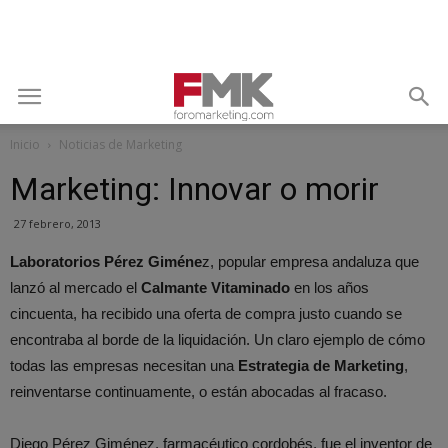
Inicio
Noticias de Marketing
Marketing: Innovar o morir
27 febrero, 2013
Laboratorios Pérez Giméne
z, popular empresa andaluza que
lanzó al mercado el
Calmante Vitaminado
en los años
cincuenta, ha recibido una oferta de compra justo cuando se
encontraba al borde de la liquidación. Un claro ejemplo de cómo
todas las empresas necesitan una
Estrategia de Marketing
,
reinventarse continuamente, o están abocadas al fracaso.
Diego Pérez Giménez, farmacéutico cordobés, fue el inventor de