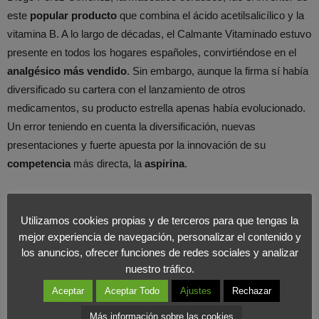
este
popular producto
que combina el ácido acetilsalicílico y la
vitamina B. A lo largo de décadas, el Calmante Vitaminado estuvo
presente en todos los hogares españoles, convirtiéndose en el
analgésico más vendido
. Sin embargo, aunque la firma sí había
diversificado su cartera con el lanzamiento de otros
medicamentos, su producto estrella apenas había evolucionado.
Un error teniendo en cuenta la diversificación, nuevas
presentaciones y fuerte apuesta por la innovación de su
competencia
más directa, la
aspirina
.
En la actualidad, la compañía, que se encontraba en concurso de
acreedores, ha recibido una
oferta
que contempla la asunción de
Utilizamos cookies propias y de terceros para que tengas la
mejor experiencia de navegación, personalizar el contenido y
una deuda de 25 millones de euros, la inversión de 2,5 millones
los anuncios, ofrecer funciones de redes sociales y analizar
de euros en maquinaria y una ampliación de capital ‘inmediata’ de
nuestro tráfico.
2,5 millones de euros. Todo un
revulsivo económico
que deberá
Aceptar
Aceptar Todo
Ajustes
Rechazar
ir acompañado de una adecuada
Estrategia de Marketing
para
alcanzar los frutos esperados.
Más información sobre las cookies