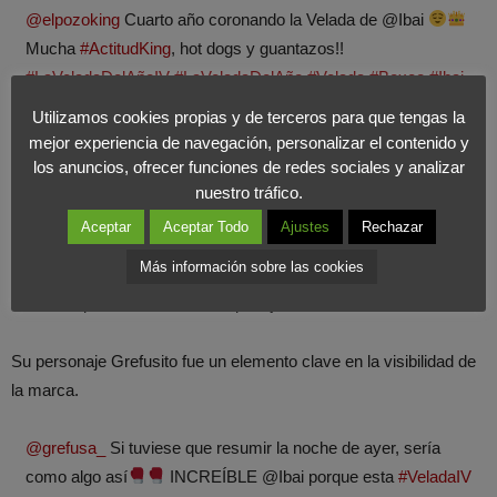
@elpozoking
Cuarto año coronando la Velada de @Ibai
Mucha
#ActitudKing
, hot dogs y guantazos!!
#LaVeladaDelAñoIV
#LaVeladaDelAño
#Velada
#Boxeo
#Ibai
#Twitch
#willsmith
#Viruzz
#DavidBisbal
#fyp
#viral
#parati
Utilizamos cookies propias y de terceros para que tengas la
#yosoyplex
♬ sonido original – ElPozo King Upp
mejor experiencia de navegación, personalizar el contenido y
los anuncios, ofrecer funciones de redes sociales y analizar
Grefusa: visibilidad
nuestro tráfico.
Aceptar
Aceptar Todo
Ajustes
Rechazar
Grefusa también aprovechó al máximo su participación, con una
Más información sobre las cookies
presencia destacada en el ring y actividades interactivas como el
sorteo de productos durante el pesaje de los boxeadores.
Su personaje Grefusito fue un elemento clave en la visibilidad de
la marca.
@grefusa_
Si tuviese que resumir la noche de ayer, sería
como algo así
INCREÍBLE @Ibai porque esta
#VeladaIV