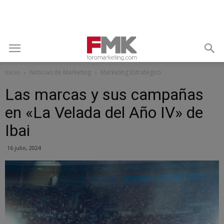
Inicio
Noticias de Marketing
Marketing Estratégico
Las marcas y sus campañas
en «La Velada del Año IV» de
Ibai
16 julio, 2024