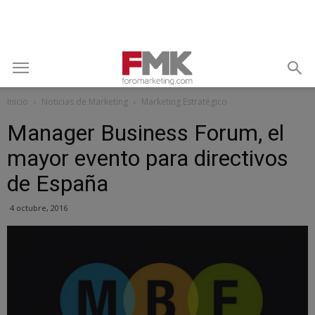
Inicio
Noticias de Marketing
Marketing Estratégico
Manager Business Forum, el
mayor evento para directivos
de España
4 octubre, 2016