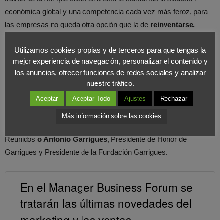
económica global y una competencia cada vez más feroz, para
las empresas no queda otra opción que la de
reinventarse.
Todos estos temas se tratarán por
verdaderos profesionales
Utilizamos cookies propias y de terceros para que tengas la
mejor experiencia de navegación, personalizar el contenido y
del sector
, entre los que podemos destacar entre otros muchos
los anuncios, ofrecer funciones de redes sociales y analizar
a
Juan Gasca
, CEO and Founder de Thinkers Co,
Abraham
nuestro tráfico.
Martin
, Responsable de Marketing de KFC,
Guillermo
Aceptar
Aceptar Todo
Ajustes
Rechazar
Dorronsoro
, Decano de la Deusto Business School,
Rafael
Muñiz
, CEO & Fundador de
RMG&Asociados,
Eduardo Cano
,
Más información sobre las cookies
Director de eCommerce y Márketing Digital en Parques
Reunidos
o Antonio Garrigues
, Presidente de Honor de
Garrigues y Presidente de la Fundación Garrigues.
En el Manager Business Forum se
tratarán las últimas novedades del
marketing y las ventas