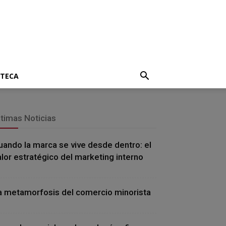
OTECA
ltimas Noticias
uando la marca se vive desde dentro: el
alor estratégico del marketing interno
a metamorfosis del comercio minorista