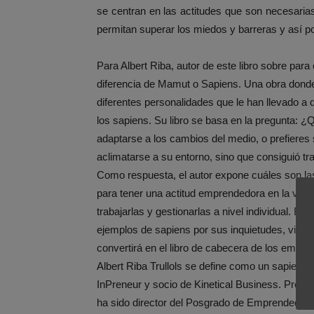
se centran en las actitudes que son necesari
permitan superar los miedos y barreras y así po
Para Albert Riba, autor de este libro sobre para
diferencia de Mamut o Sapiens. Una obra donde 
diferentes personalidades que le han llevado a 
los sapiens. Su libro se basa en la pregunta: 
adaptarse a los cambios del medio, o prefieres
aclimatarse a su entorno, sino que consiguió tr
Como respuesta, el autor expone cuáles son las
para tener una actitud emprendedora en la vida
trabajarlas y gestionarlas a nivel individual. E
ejemplos de sapiens por sus inquietudes, visi
convertirá en el libro de cabecera de los empre
Albert Riba Trullols se define como un sapiens
InPreneur y socio de Kinetical Business. Profe
ha sido director del Posgrado de Emprendeduría