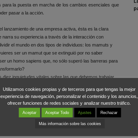
L
as para la puesta en marcha de los cambios esenciales que
p
der pasar a la acción.
 el lanzamiento de una empresa activa, ésta es la clara
narra su experiencia a través de la interacción con
dividir el mundo en dos tipos de individuos: los mamuts y
¿Quieres ser un mamut que se extinguió por no saber
 ser un homo sapiens que, no sólo superó las barreras para
ansformarlo?
 diez inquietudes vitales sobre las que debemos trabajar
 y, además, ofrece consejos de cómo afrontarlas,
Utilizamos cookies propias y de terceros para que tengas la mejor
n la última parte, entrevista a personas famosas y anónimas,
experiencia de navegación, personalizar el contenido y los anuncios,
ones y capacidad de emprender. Mamut o Sapiens se
ofrecer funciones de redes sociales y analizar nuestro tráfico.
ndedores del siglo XXI.
Aceptar
Aceptar Todo
Ajustes
Rechazar
 con dos actitudes: emprender y divulgar. Es cofundador de
Más información sobre las cookies
sor asociado de EADA y profesor colaborador de La Salle,
 en la UPC, entre otros cargos. Su lema de vida es: “Por