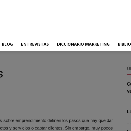
BLOG
ENTREVISTAS
DICCIONARIO MARKETING
BIBLI
Ú
s
C
v
L
ros sobre emprendimiento definen los pasos que hay que dar
tos y servicios o captar clientes. Sin embargo, muy pocos