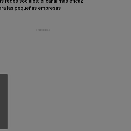
as redes sociales: el canal más eficaz
ara las pequeñas empresas
- Publicidad -