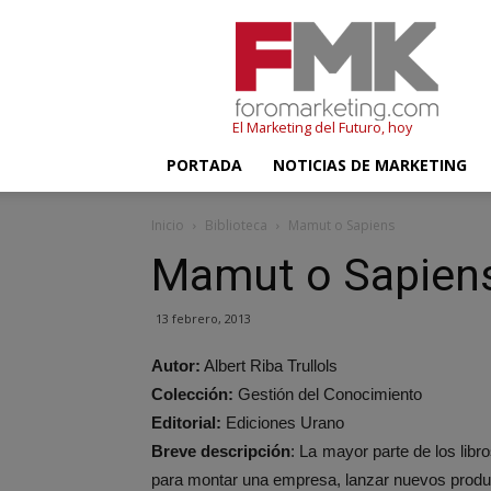
FMK
–
Foromarketing
El Marketing del Futuro, hoy
PORTADA
NOTICIAS DE MARKETING
Inicio
Biblioteca
Mamut o Sapiens
Mamut o Sapien
13 febrero, 2013
Autor:
Albert Riba Trullols
Colección:
Gestión del Conocimiento
Editorial:
Ediciones Urano
Breve descripción
: La mayor parte de los lib
para montar una empresa, lanzar nuevos produc